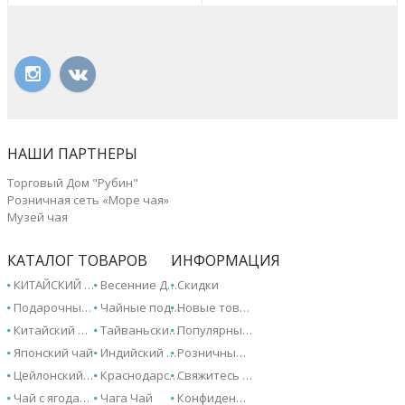
НАШИ ПАРТНЕРЫ
Торговый Дом "Рубин"
Розничная сеть «Море чая»
Музей чая
КАТАЛОГ ТОВАРОВ
ИНФОРМАЦИЯ
КИТАЙСКИЙ ЧАЙ - 2026!
Весенние Дарджилинги - 2026!
Скидки
Подарочные сертификаты
Чайные подарки и сувениры
Новые товары
Китайский чай
Тайваньский чай
Популярные товары
Японский чай
Индийский чай
Розничные магазины
Цейлонский чай
Краснодарский чай
Свяжитесь с нами
Чай с ягодами и фруктами
Чага Чай
Конфиденциальность