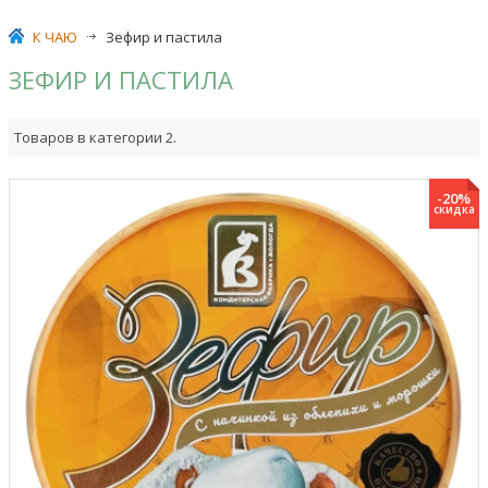
К ЧАЮ
>
Зефир и пастила
ЗЕФИР И ПАСТИЛА
Товаров в категории 2.
-20%
скидка