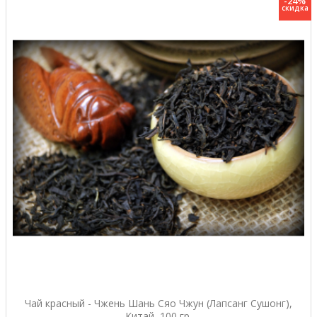
-24%
скидка
Чай красный - Чжень Шань Сяо Чжун (Лапсанг Сушонг),
Китай, 100 гр.