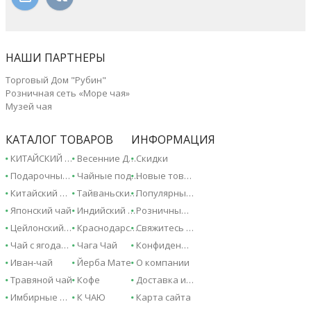
НАШИ ПАРТНЕРЫ
Торговый Дом "Рубин"
Розничная сеть «Море чая»
Музей чая
КАТАЛОГ ТОВАРОВ
ИНФОРМАЦИЯ
КИТАЙСКИЙ ЧАЙ - 2026!
Весенние Дарджилинги - 2026!
Скидки
Подарочные сертификаты
Чайные подарки и сувениры
Новые товары
Китайский чай
Тайваньский чай
Популярные товары
Японский чай
Индийский чай
Розничные магазины
Цейлонский чай
Краснодарский чай
Свяжитесь с нами
Чай с ягодами и фруктами
Чага Чай
Конфиденциальность
Иван-чай
Йерба Мате
О компании
Травяной чай
Кофе
Доставка и оплата
Имбирные напитки
К ЧАЮ
Карта сайта