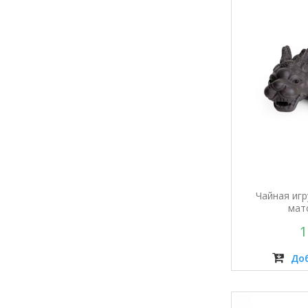
Чайная игр
мат
1
Доб