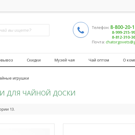
8-800-20-
Телефон:
8-999-215-9
8-812-310-3
Почта:
chatorgovets@
овывоз
Скидки
Музей чая
Чай оптом
О ком
айные игрушки
И ДЛЯ ЧАЙНОЙ ДОСКИ
ории 13.