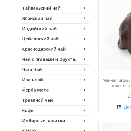
Тайваньский чай
Японский чай
Индийский чай
Цейлонский чай
Краснодарский чай
Чай с ягодами и фруктами
Чага Чай
Иван-чай
Чайная игруш
золотого 
Йерба Мате
2
Травяной чай
Доб
Кофе
Имбирные напитки
К ЧАЮ