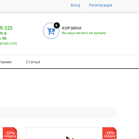
Вход
Регистрация
0
19-325
КОРЗИНА
99-8
Вы еще ничего не купили
6-98
gmail.com
пании
Статьи
-33%
-23%
скидка
скидка