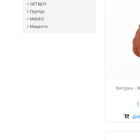
GET&JOY
Пурпур
MADEO
Мацеста
Фигурка - 
1
Доб