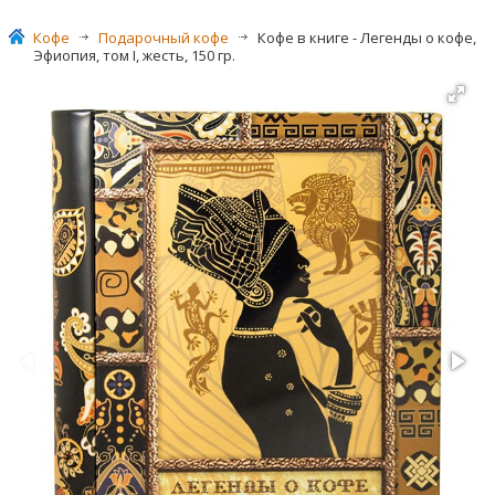
Кофе
>
Подарочный кофе
>
Кофе в книге - Легенды о кофе,
Эфиопия, том I, жесть, 150 гр.