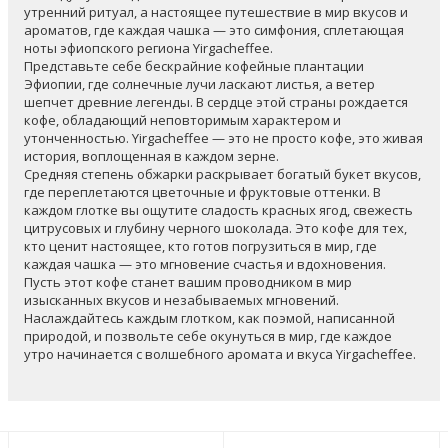
утренний ритуал, а настоящее путешествие в мир вкусов и
ароматов, где каждая чашка — это симфония, сплетающая
ноты эфиопского региона Yirgacheffee.
Представьте себе бескрайние кофейные плантации
Эфиопии, где солнечные лучи ласкают листья, а ветер
шепчет древние легенды. В сердце этой страны рождается
кофе, обладающий неповторимым характером и
утонченностью. Yirgacheffee — это не просто кофе, это живая
история, воплощенная в каждом зерне.
Средняя степень обжарки раскрывает богатый букет вкусов,
где переплетаются цветочные и фруктовые оттенки. В
каждом глотке вы ощутите сладость красных ягод, свежесть
цитрусовых и глубину черного шоколада. Это кофе для тех,
кто ценит настоящее, кто готов погрузиться в мир, где
каждая чашка — это мгновение счастья и вдохновения.
Пусть этот кофе станет вашим проводником в мир
изысканных вкусов и незабываемых мгновений.
Наслаждайтесь каждым глотком, как поэмой, написанной
природой, и позвольте себе окунуться в мир, где каждое
утро начинается с волшебного аромата и вкуса Yirgacheffee.