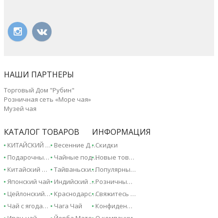
НАШИ ПАРТНЕРЫ
Торговый Дом "Рубин"
Розничная сеть «Море чая»
Музей чая
КАТАЛОГ ТОВАРОВ
ИНФОРМАЦИЯ
КИТАЙСКИЙ ЧАЙ - 2026!
Весенние Дарджилинги - 2026!
Скидки
Подарочные сертификаты
Чайные подарки и сувениры
Новые товары
Китайский чай
Тайваньский чай
Популярные товары
Японский чай
Индийский чай
Розничные магазины
Цейлонский чай
Краснодарский чай
Свяжитесь с нами
Чай с ягодами и фруктами
Чага Чай
Конфиденциальность