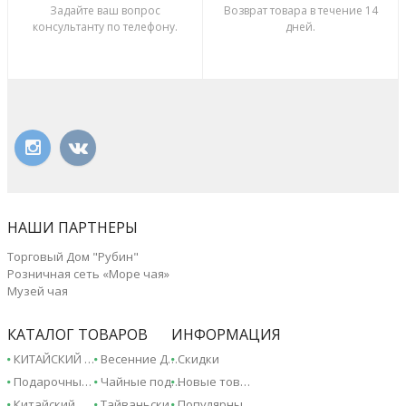
Задайте ваш вопрос
Возврат товара в течение 14
консультанту по телефону.
дней.
НАШИ ПАРТНЕРЫ
Торговый Дом "Рубин"
Розничная сеть «Море чая»
Музей чая
КАТАЛОГ ТОВАРОВ
ИНФОРМАЦИЯ
КИТАЙСКИЙ ЧАЙ - 2026!
Весенние Дарджилинги - 2026!
Скидки
Подарочные сертификаты
Чайные подарки и сувениры
Новые товары
Китайский чай
Тайваньский чай
Популярные товары