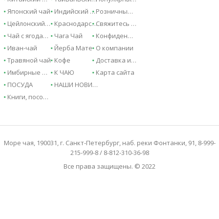
Японский чай
Индийский чай
Розничные магазины
Цейлонский чай
Краснодарский чай
Свяжитесь с нами
Чай с ягодами и фруктами
Чага Чай
Конфиденциальность
Иван-чай
Йерба Мате
О компании
Травяной чай
Кофе
Доставка и оплата
Имбирные напитки
К ЧАЮ
Карта сайта
ПОСУДА
НАШИ НОВИНКИ
Книги, пособия, справочники
Море чая, 190031, г. Санкт-Петербург, наб. реки Фонтанки, 91, 8-999-
215-999-8 / 8-812-310-36-98
Все права защищены. © 2022