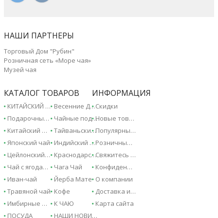
НАШИ ПАРТНЕРЫ
Торговый Дом "Рубин"
Розничная сеть «Море чая»
Музей чая
КАТАЛОГ ТОВАРОВ
ИНФОРМАЦИЯ
КИТАЙСКИЙ ЧАЙ - 2026!
Весенние Дарджилинги - 2026!
Скидки
Подарочные сертификаты
Чайные подарки и сувениры
Новые товары
Китайский чай
Тайваньский чай
Популярные товары
Японский чай
Индийский чай
Розничные магазины
Цейлонский чай
Краснодарский чай
Свяжитесь с нами
Чай с ягодами и фруктами
Чага Чай
Конфиденциальность
Иван-чай
Йерба Мате
О компании
Травяной чай
Кофе
Доставка и оплата
Имбирные напитки
К ЧАЮ
Карта сайта
ПОСУДА
НАШИ НОВИНКИ