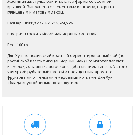
Жестяная шкатулка оригинальной формы со съемной
крышкой. Выполнена с элементами конгрева, покрыта
глянцевым и матовым лаком.
Размер шкатулки - 16,5х16,5х4,5 см.
Внутри: 100% китайский чай черный листовой.
Вес - 100 гр.
Дян Хун - классический красный ферментированный чай (по
российской классификации черный чай). Его изготавливают
из молодых чайных листочков с добавлением типсов. У этого
чая яркий рубиновый настой и насыщенный аромат с
фруктовыми оттенками и медовыми нотками. Дян Хун
обладает устойчивым послевкусием.