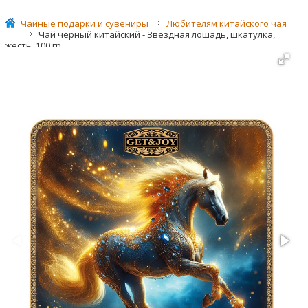
Чайные подарки и сувениры
>
Любителям китайского чая
>
Чай чёрный китайский - Звёздная лошадь, шкатулка,
жесть, 100 гр.